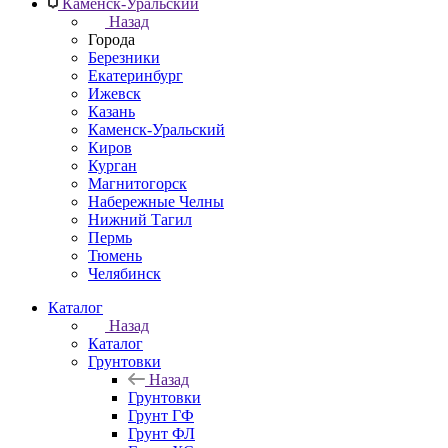
Каменск-Уральский
Назад
Города
Березники
Екатеринбург
Ижевск
Казань
Каменск-Уральский
Киров
Курган
Магнитогорск
Набережные Челны
Нижний Тагил
Пермь
Тюмень
Челябинск
Каталог
Назад
Каталог
Грунтовки
Назад
Грунтовки
Грунт ГФ
Грунт ФЛ