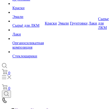
Краски
Эмали
Сырье
Краски
Эмали
Грунтовки
Лаки
для
Сырьё для ЛКМ
ЛКМ
Лаки
Органосиликатная
композиция
Стеклошарики
0
0