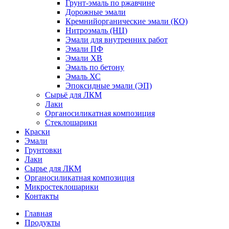
Грунт-эмаль по ржавчине
Дорожные эмали
Кремнийорганические эмали (КО)
Нитроэмаль (НЦ)
Эмали для внутренних работ
Эмали ПФ
Эмали ХВ
Эмаль по бетону
Эмаль ХС
Эпоксидные эмали (ЭП)
Сырьё для ЛКМ
Лаки
Органосиликатная композиция
Стеклошарики
Краски
Эмали
Грунтовки
Лаки
Сырье для ЛКМ
Органосиликатная композиция
Микростеклошарики
Контакты
Главная
Продукты