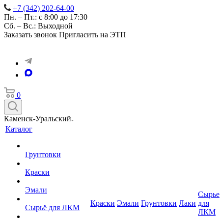
+7 (342) 202-64-00
Пн. – Пт.: с 8:00 до 17:30
Сб. – Вс.: Выходной
Заказать звонок
Пригласить на ЭТП
0
Каменск-Уральский
Каталог
Грунтовки
Краски
Эмали
Сырье
Краски
Эмали
Грунтовки
Лаки
для
Сырьё для ЛКМ
ЛКМ